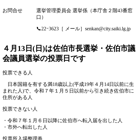
お問合せ
選挙管理委員会 選挙係（本庁舎２階43番窓
口）
📞22ｰ3623［ メール］senkan@city.saiki.lg.jp
４月13日(日)は佐伯市長選挙・佐伯市議
会議員選挙の投票日です
投票できる人
日本国籍を有する満18歳以上(平成19年４月14日以前に生
まれた人)で、令和７年１月５日以前から引き続き佐伯市に
住所がある人
投票できない人
・令和７年１月６日以降に佐伯市へ転入届を出した人
・市外へ転出した人
投票所入場整理券