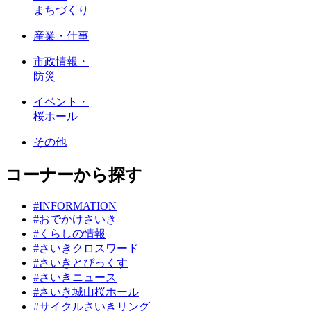
まちづくり
産業・仕事
市政情報・
防災
イベント・
桜ホール
その他
コーナーから探す
#INFORMATION
#おでかけさいき
#くらしの情報
#さいきクロスワード
#さいきとぴっくす
#さいきニュース
#さいき城山桜ホール
#サイクルさいきリング