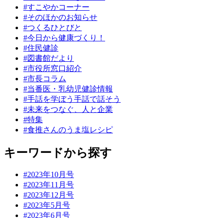
#すこやかコーナー
#そのほかのお知らせ
#つくるひとびと
#今日から健康づくり！
#住民健診
#図書館だより
#市役所窓口紹介
#市長コラム
#当番医・乳幼児健診情報
#手話を学ぼう手話で話そう
#未来をつなぐ、人と企業
#特集
#食推さんのうま塩レシピ
キーワードから探す
#2023年10月号
#2023年11月号
#2023年12月号
#2023年5月号
#2023年6月号