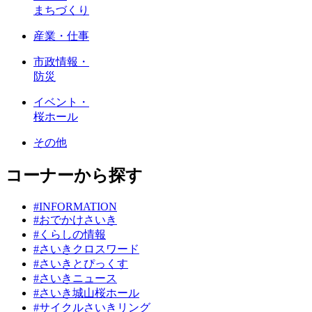
まちづくり
産業・仕事
市政情報・
防災
イベント・
桜ホール
その他
コーナーから探す
#INFORMATION
#おでかけさいき
#くらしの情報
#さいきクロスワード
#さいきとぴっくす
#さいきニュース
#さいき城山桜ホール
#サイクルさいきリング