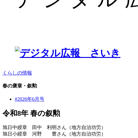
くらしの情報
春の褒章・叙勲
#2026年6月号
令和8年 春の叙勲
旭日中綬章 田中 利明さん（地方自治功労）
旭日小綬章 河野 豊さん（地方自治功労）