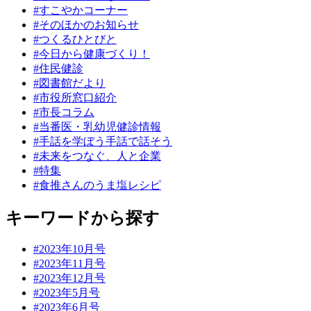
#すこやかコーナー
#そのほかのお知らせ
#つくるひとびと
#今日から健康づくり！
#住民健診
#図書館だより
#市役所窓口紹介
#市長コラム
#当番医・乳幼児健診情報
#手話を学ぼう手話で話そう
#未来をつなぐ、人と企業
#特集
#食推さんのうま塩レシピ
キーワードから探す
#2023年10月号
#2023年11月号
#2023年12月号
#2023年5月号
#2023年6月号