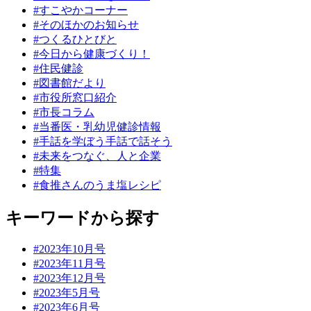
#すこやかコーナー
#そのほかのお知らせ
#つくるひとびと
#今日から健康づくり！
#住民健診
#図書館だより
#市役所窓口紹介
#市長コラム
#当番医・乳幼児健診情報
#手話を学ぼう手話で話そう
#未来をつなぐ、人と企業
#特集
#食推さんのうま塩レシピ
キーワードから探す
#2023年10月号
#2023年11月号
#2023年12月号
#2023年5月号
#2023年6月号