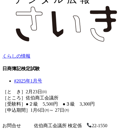
くらしの情報
日商簿記検定試験
#2025年1月号
［と き］2月23日㈰
［ところ］佐伯商工会議所
［受験料］●２級 5,500円 ●３級 3,300円
［申込期間］1月6日㈪～ 27日㈪
お問合せ
佐伯商工会議所 検定係
22-1550