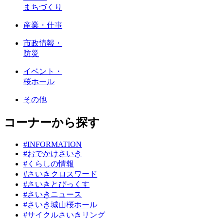
まちづくり
産業・仕事
市政情報・
防災
イベント・
桜ホール
その他
コーナーから探す
#INFORMATION
#おでかけさいき
#くらしの情報
#さいきクロスワード
#さいきとぴっくす
#さいきニュース
#さいき城山桜ホール
#サイクルさいきリング