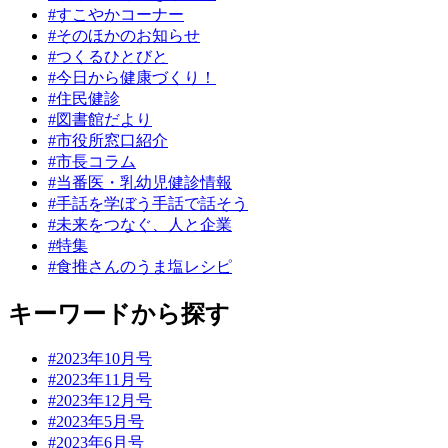
#すこやかコーナー
#そのほかのお知らせ
#つくるひとびと
#今日から健康づくり！
#住民健診
#図書館だより
#市役所窓口紹介
#市長コラム
#当番医・乳幼児健診情報
#手話を学ぼう手話で話そう
#未来をつなぐ、人と企業
#特集
#食推さんのうま塩レシピ
キーワードから探す
#2023年10月号
#2023年11月号
#2023年12月号
#2023年5月号
#2023年6月号