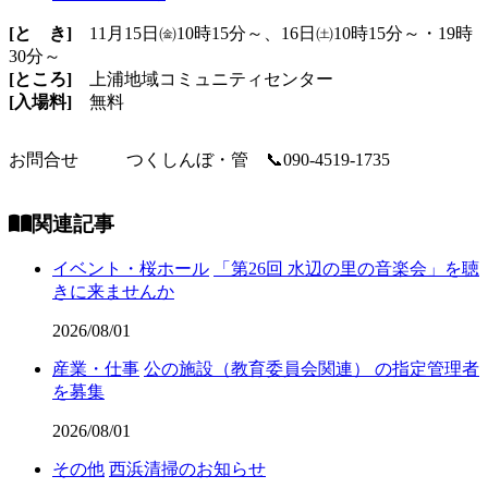
[と き]
11月15日㈮10時15分～、16日㈯10時15分～・19時
30分～
[ところ]
上浦地域コミュニティセンター
[入場料]
無料
お問合せ
つくしんぼ・管 📞090-4519-1735
関連記事
イベント・桜ホール
「第26回 水辺の里の音楽会」を聴
きに来ませんか
2026/08/01
産業・仕事
公の施設（教育委員会関連） の指定管理者
を募集
2026/08/01
その他
西浜清掃のお知らせ