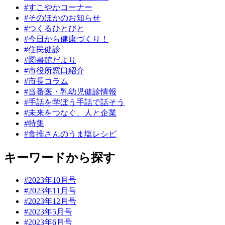
#すこやかコーナー
#そのほかのお知らせ
#つくるひとびと
#今日から健康づくり！
#住民健診
#図書館だより
#市役所窓口紹介
#市長コラム
#当番医・乳幼児健診情報
#手話を学ぼう手話で話そう
#未来をつなぐ、人と企業
#特集
#食推さんのうま塩レシピ
キーワードから探す
#2023年10月号
#2023年11月号
#2023年12月号
#2023年5月号
#2023年6月号