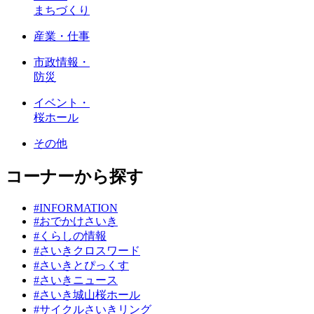
まちづくり
産業・仕事
市政情報・
防災
イベント・
桜ホール
その他
コーナーから探す
#INFORMATION
#おでかけさいき
#くらしの情報
#さいきクロスワード
#さいきとぴっくす
#さいきニュース
#さいき城山桜ホール
#サイクルさいきリング