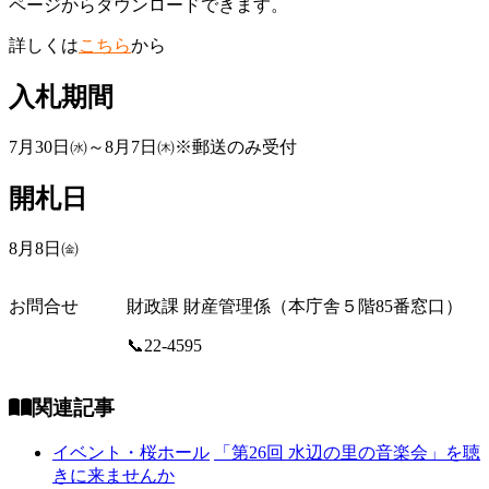
ページからダウンロードできます。
詳しくは
こちら
から
入札期間
7月30日㈬～8月7日㈭※郵送のみ受付
開札日
8月8日㈮
お問合せ
財政課 財産管理係（本庁舎５階85番窓口）
📞22-4595
関連記事
イベント・桜ホール
「第26回 水辺の里の音楽会」を聴
きに来ませんか