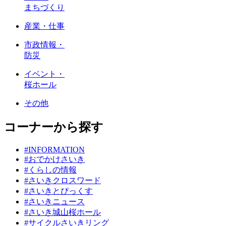
まちづくり
産業・仕事
市政情報・
防災
イベント・
桜ホール
その他
コーナーから探す
#INFORMATION
#おでかけさいき
#くらしの情報
#さいきクロスワード
#さいきとぴっくす
#さいきニュース
#さいき城山桜ホール
#サイクルさいきリング