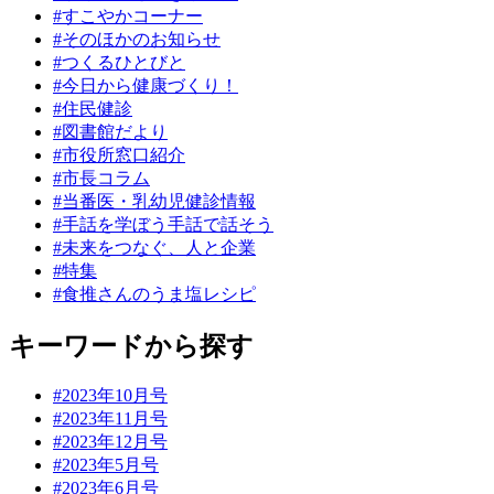
#すこやかコーナー
#そのほかのお知らせ
#つくるひとびと
#今日から健康づくり！
#住民健診
#図書館だより
#市役所窓口紹介
#市長コラム
#当番医・乳幼児健診情報
#手話を学ぼう手話で話そう
#未来をつなぐ、人と企業
#特集
#食推さんのうま塩レシピ
キーワードから探す
#2023年10月号
#2023年11月号
#2023年12月号
#2023年5月号
#2023年6月号