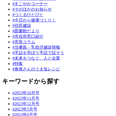
#すこやかコーナー
#そのほかのお知らせ
#つくるひとびと
#今日から健康づくり！
#住民健診
#図書館だより
#市役所窓口紹介
#市長コラム
#当番医・乳幼児健診情報
#手話を学ぼう手話で話そう
#未来をつなぐ、人と企業
#特集
#食推さんのうま塩レシピ
キーワードから探す
#2023年10月号
#2023年11月号
#2023年12月号
#2023年5月号
#2023年6月号