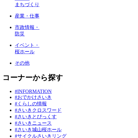
まちづくり
産業・仕事
市政情報・
防災
イベント・
桜ホール
その他
コーナーから探す
#INFORMATION
#おでかけさいき
#くらしの情報
#さいきクロスワード
#さいきとぴっくす
#さいきニュース
#さいき城山桜ホール
#サイクルさいきリング