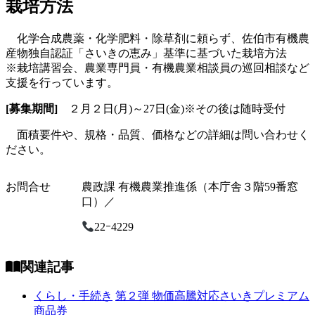
栽培方法
化学合成農薬・化学肥料・除草剤に頼らず、佐伯市有機農
産物独自認証「さいきの恵み」基準に基づいた栽培方法
※栽培講習会、農業専門員・有機農業相談員の巡回相談など
支援を行っています。
[募集期間]
２月２日(月)～27日(金)※その後は随時受付
面積要件や、規格・品質、価格などの詳細は問い合わせく
ださい。
お問合せ
農政課 有機農業推進係（本庁舎３階59番窓
口）／
22ｰ4229
関連記事
くらし・手続き
第２弾 物価高騰対応さいきプレミアム
商品券