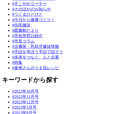
#すこやかコーナー
#そのほかのお知らせ
#つくるひとびと
#今日から健康づくり！
#住民健診
#図書館だより
#市役所窓口紹介
#市長コラム
#当番医・乳幼児健診情報
#手話を学ぼう手話で話そう
#未来をつなぐ、人と企業
#特集
#食推さんのうま塩レシピ
キーワードから探す
#2023年10月号
#2023年11月号
#2023年12月号
#2023年5月号
#2023年6月号