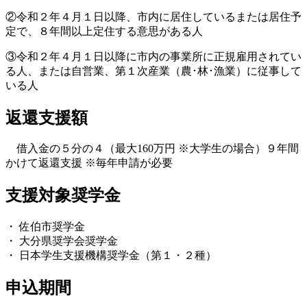
②令和２年４月１日以降、市内に居住しているまたは居住予
定で、８年間以上定住する意思がある人
③令和２年４月１日以降に市内の事業所に正規雇用されてい
る人、または自営業、第１次産業（農･林･漁業）に従事して
いる人
返還支援額
借入金の５分の４（最大160万円 ※大学生の場合）９年間
かけて返還支援 ※毎年申請が必要
支援対象奨学金
・ 佐伯市奨学金
・ 大分県奨学会奨学金
・ 日本学生支援機構奨学金（第１・２種）
申込期間