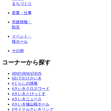
まちづくり
産業・仕事
市政情報・
防災
イベント・
桜ホール
その他
コーナーから探す
#INFORMATION
#おでかけさいき
#くらしの情報
#さいきクロスワード
#さいきとぴっくす
#さいきニュース
#さいき城山桜ホール
#サイクルさいきリング