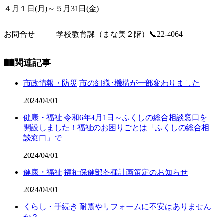
４月１日(月)～５月31日(金)
お問合せ
学校教育課（まな美２階）📞22-4064
関連記事
市政情報・防災
市の組織･機構が一部変わりました
2024/04/01
健康・福祉
令和6年4月1日～ふくしの総合相談窓口を
開設しました！福祉のお困りごとは「ふくしの総合相
談窓口」で
2024/04/01
健康・福祉
福祉保健部各種計画策定のお知らせ
2024/04/01
くらし・手続き
耐震やリフォームに不安はありません
か？