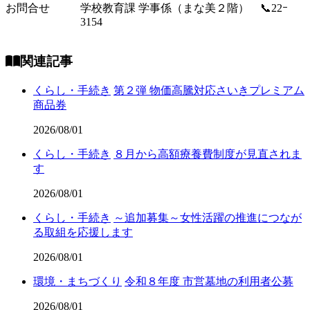
お問合せ
学校教育課 学事係（まな美２階） 📞22ｰ
3154
関連記事
くらし・手続き
第２弾 物価高騰対応さいきプレミアム
商品券
2026/08/01
くらし・手続き
８月から高額療養費制度が見直されま
す
2026/08/01
くらし・手続き
～追加募集～女性活躍の推進につなが
る取組を応援します
2026/08/01
環境・まちづくり
令和８年度 市営墓地の利用者公募
2026/08/01