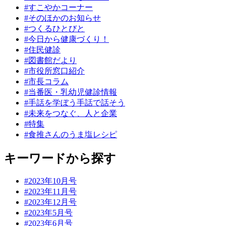
#すこやかコーナー
#そのほかのお知らせ
#つくるひとびと
#今日から健康づくり！
#住民健診
#図書館だより
#市役所窓口紹介
#市長コラム
#当番医・乳幼児健診情報
#手話を学ぼう手話で話そう
#未来をつなぐ、人と企業
#特集
#食推さんのうま塩レシピ
キーワードから探す
#2023年10月号
#2023年11月号
#2023年12月号
#2023年5月号
#2023年6月号