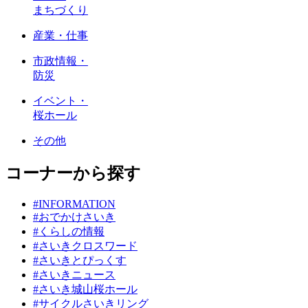
まちづくり
産業・仕事
市政情報・
防災
イベント・
桜ホール
その他
コーナーから探す
#INFORMATION
#おでかけさいき
#くらしの情報
#さいきクロスワード
#さいきとぴっくす
#さいきニュース
#さいき城山桜ホール
#サイクルさいきリング