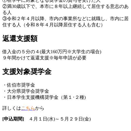
①在学中に対象となる奨学金の貸与を受けた人
②満30歳以下で、本市に８年以上継続して居住する意志のあ
る人
③令和２年４月以降、市内の事業所などに就職し、市内に居
住する人（令和８年４月以降居住する人も含む）
返還支援額
借入金の５分の４(最大160万円※大学生の場合)
９年間かけて返還支援※毎年申請が必要
支援対象奨学金
・佐伯市奨学金
・大分県奨学会奨学金
・日本学生支援機構奨学金（第１･２種)
詳しくは
こちら
から
[申込期間]
４月１日(水)～５月２９日(金)