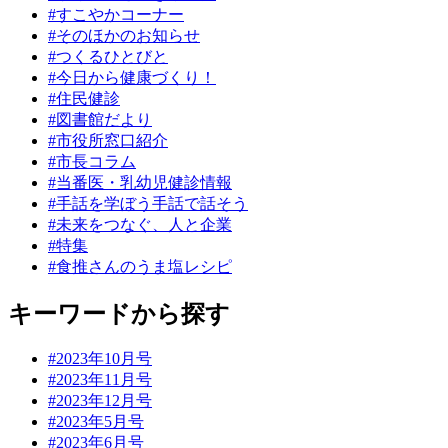
#すこやかコーナー
#そのほかのお知らせ
#つくるひとびと
#今日から健康づくり！
#住民健診
#図書館だより
#市役所窓口紹介
#市長コラム
#当番医・乳幼児健診情報
#手話を学ぼう手話で話そう
#未来をつなぐ、人と企業
#特集
#食推さんのうま塩レシピ
キーワードから探す
#2023年10月号
#2023年11月号
#2023年12月号
#2023年5月号
#2023年6月号