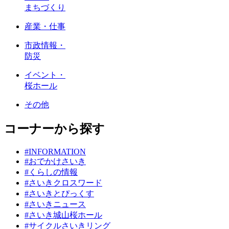
まちづくり
産業・仕事
市政情報・
防災
イベント・
桜ホール
その他
コーナーから探す
#INFORMATION
#おでかけさいき
#くらしの情報
#さいきクロスワード
#さいきとぴっくす
#さいきニュース
#さいき城山桜ホール
#サイクルさいきリング