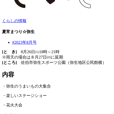
くらしの情報
夏宵まつり☆弥生
#2023年8月号
[と き]
8月26日㈯18時～21時
※雨天の場合は８月27日㈰に延期
[ところ]
佐伯市弥生スポーツ公園（弥生地区公民館横）
内容
・弥生のうまいもの大集合
・楽しいステージショー
・花火大会