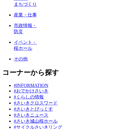
まちづくり
産業・仕事
市政情報・
防災
イベント・
桜ホール
その他
コーナーから探す
#INFORMATION
#おでかけさいき
#くらしの情報
#さいきクロスワード
#さいきとぴっくす
#さいきニュース
#さいき城山桜ホール
#サイクルさいきリング