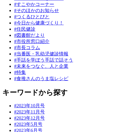
#すこやかコーナー
#そのほかのお知らせ
#つくるひとびと
#今日から健康づくり！
#住民健診
#図書館だより
#市役所窓口紹介
#市長コラム
#当番医・乳幼児健診情報
#手話を学ぼう手話で話そう
#未来をつなぐ、人と企業
#特集
#食推さんのうま塩レシピ
キーワードから探す
#2023年10月号
#2023年11月号
#2023年12月号
#2023年5月号
#2023年6月号