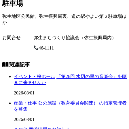
駐車場
弥生地区公民館、弥生振興局裏、道の駅やよい第２駐車場ほ
か
お問合せ
弥生まちづくり協議会（弥生振興局内）
46-1111
関連記事
イベント・桜ホール
「第26回 水辺の里の音楽会」を聴
きに来ませんか
2026/08/01
産業・仕事
公の施設（教育委員会関連） の指定管理者
を募集
2026/08/01