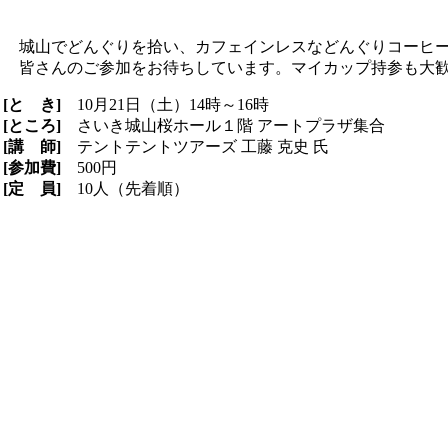
城山でどんぐりを拾い、カフェインレスなどんぐりコーヒー
皆さんのご参加をお待ちしています。マイカップ持参も大
[と き]
10月21日（土）14時～16時
[ところ]
さいき城山桜ホール１階 アートプラザ集合
[講 師]
テントテントツアーズ 工藤 克史 氏
[参加費]
500円
[定 員]
10人（先着順）