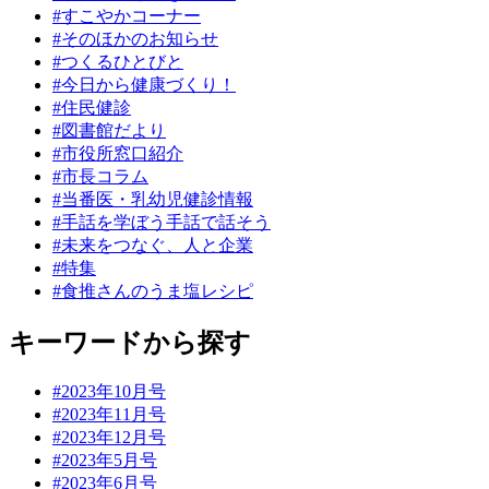
#すこやかコーナー
#そのほかのお知らせ
#つくるひとびと
#今日から健康づくり！
#住民健診
#図書館だより
#市役所窓口紹介
#市長コラム
#当番医・乳幼児健診情報
#手話を学ぼう手話で話そう
#未来をつなぐ、人と企業
#特集
#食推さんのうま塩レシピ
キーワードから探す
#2023年10月号
#2023年11月号
#2023年12月号
#2023年5月号
#2023年6月号