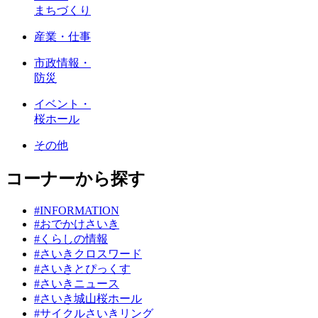
まちづくり
産業・仕事
市政情報・
防災
イベント・
桜ホール
その他
コーナーから探す
#INFORMATION
#おでかけさいき
#くらしの情報
#さいきクロスワード
#さいきとぴっくす
#さいきニュース
#さいき城山桜ホール
#サイクルさいきリング