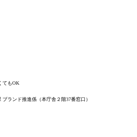
くてもOK
 ブランド推進係（本庁舎２階37番窓口）