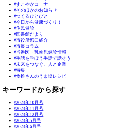
#すこやかコーナー
#そのほかのお知らせ
#つくるひとびと
#今日から健康づくり！
#住民健診
#図書館だより
#市役所窓口紹介
#市長コラム
#当番医・乳幼児健診情報
#手話を学ぼう手話で話そう
#未来をつなぐ、人と企業
#特集
#食推さんのうま塩レシピ
キーワードから探す
#2023年10月号
#2023年11月号
#2023年12月号
#2023年5月号
#2023年6月号