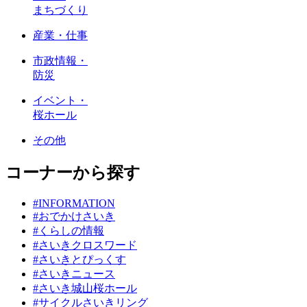
まちづくり
産業・仕事
市政情報・
防災
イベント・
桜ホール
その他
コーナーから探す
#INFORMATION
#おでかけさいき
#くらしの情報
#さいきクロスワード
#さいきとぴっくす
#さいきニュース
#さいき城山桜ホール
#サイクルさいきリング