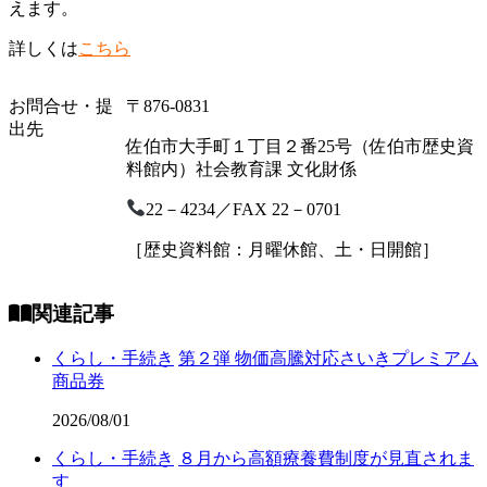
えます。
詳しくは
こちら
お問合せ・提
〒876-0831
出先
佐伯市大手町１丁目２番25号（佐伯市歴史資
料館内）社会教育課 文化財係
22－4234／FAX 22－0701
［歴史資料館：月曜休館、土・日開館］
関連記事
くらし・手続き
第２弾 物価高騰対応さいきプレミアム
商品券
2026/08/01
くらし・手続き
８月から高額療養費制度が見直されま
す