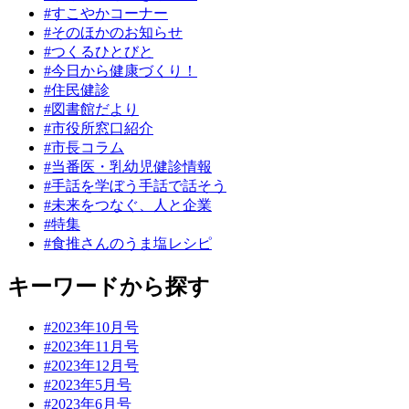
#すこやかコーナー
#そのほかのお知らせ
#つくるひとびと
#今日から健康づくり！
#住民健診
#図書館だより
#市役所窓口紹介
#市長コラム
#当番医・乳幼児健診情報
#手話を学ぼう手話で話そう
#未来をつなぐ、人と企業
#特集
#食推さんのうま塩レシピ
キーワードから探す
#2023年10月号
#2023年11月号
#2023年12月号
#2023年5月号
#2023年6月号