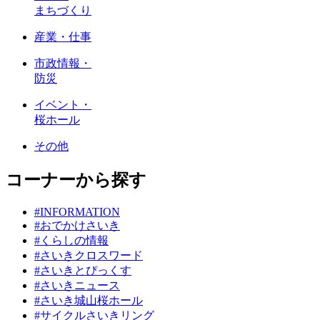
まちづくり
産業・仕事
市政情報・
防災
イベント・
桜ホール
その他
コーナーから探す
#INFORMATION
#おでかけさいき
#くらしの情報
#さいきクロスワード
#さいきとぴっくす
#さいきニュース
#さいき城山桜ホール
#サイクルさいきリング