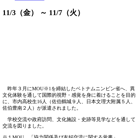
11/3（金） ～ 11/7（火）
昨年３月にMOU※1を締結したベトナムニンビン省へ、異
文化体験を通して国際的視野・感覚を身に着けることを目的
に、市内高校生16人（佐伯鶴城９人、日本文理大附属５人、
佐伯豊南２人）が派遣されました。
学校交流や政府訪問、文化施設・史跡等見学などを通して
交流を図りました。
※１MOU…「協力関係及び友好交流に関する覚書」