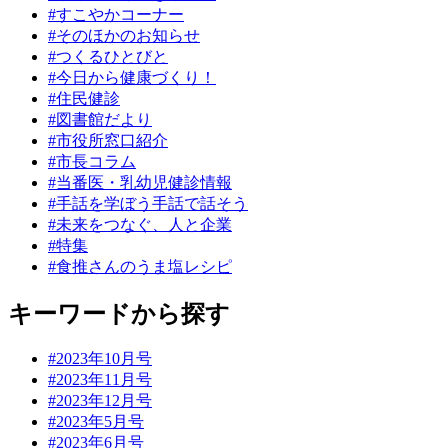
#すこやかコーナー
#そのほかのお知らせ
#つくるひとびと
#今日から健康づくり！
#住民健診
#図書館だより
#市役所窓口紹介
#市長コラム
#当番医・乳幼児健診情報
#手話を学ぼう手話で話そう
#未来をつなぐ、人と企業
#特集
#食推さんのうま塩レシピ
キーワードから探す
#2023年10月号
#2023年11月号
#2023年12月号
#2023年5月号
#2023年6月号