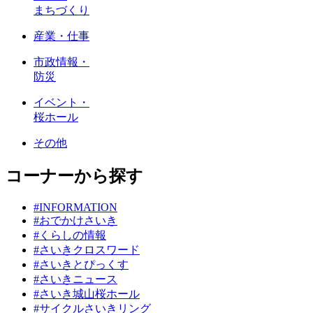
まちづくり
産業・仕事
市政情報・
防災
イベント・
桜ホール
その他
コーナーから探す
#INFORMATION
#おでかけさいき
#くらしの情報
#さいきクロスワード
#さいきとぴっくす
#さいきニュース
#さいき城山桜ホール
#サイクルさいきリング