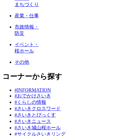
まちづくり
産業・仕事
市政情報・
防災
イベント・
桜ホール
その他
コーナーから探す
#INFORMATION
#おでかけさいき
#くらしの情報
#さいきクロスワード
#さいきとぴっくす
#さいきニュース
#さいき城山桜ホール
#サイクルさいきリング