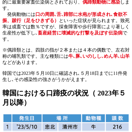
的に最重要家畜伝染病とされており、
偶蹄類動物に感染
しま
す。
発病動物には
口の周囲､舌､蹄部に水疱が形成され､食欲不
振、跛行（足をひきずる）
といった症状が見られます。致死
率は成畜では数％ですが、採食障害や歩行障害により著しく
生産性が低下し､
畜産経営に壊滅的な打撃を及ぼす伝染病
で
す。
※偶蹄類とは、四肢の指が２本または４本の偶数で、左右対
称の哺乳類です。主な種類には
牛､豚､いのしし､めん羊､山羊
などがあります。
韓国では2023年５月10日に確認され､５月18日までに11件発
生し､その感染性の強さがうかがえます。
韓国における口蹄疫の状況（ 2023年５
月以降）