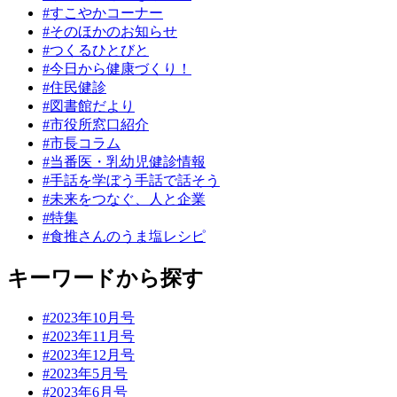
#すこやかコーナー
#そのほかのお知らせ
#つくるひとびと
#今日から健康づくり！
#住民健診
#図書館だより
#市役所窓口紹介
#市長コラム
#当番医・乳幼児健診情報
#手話を学ぼう手話で話そう
#未来をつなぐ、人と企業
#特集
#食推さんのうま塩レシピ
キーワードから探す
#2023年10月号
#2023年11月号
#2023年12月号
#2023年5月号
#2023年6月号