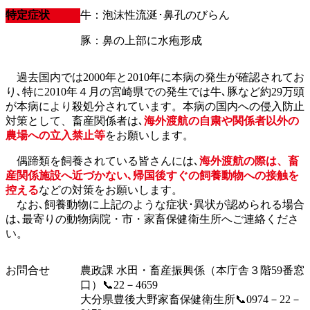
特定症状
牛：泡沫性流涎･鼻孔のびらん
豚：鼻の上部に水疱形成
過去国内では2000年と2010年に本病の発生が確認されてお
り､特に2010年４月の宮崎県での発生では牛､豚など約29万頭
が本病により殺処分されています。本病の国内への侵入防止
対策として、畜産関係者は､
海外渡航の自粛や関係者以外の
農場への立入禁止等
をお願いします。
偶蹄類を飼養されている皆さんには､
海外渡航の際は、畜
産関係施設へ近づかない､帰国後すぐの飼養動物への接触を
控える
などの対策をお願いします。
なお､飼養動物に上記のような症状･異状が認められる場合
は､最寄りの動物病院・市・家畜保健衛生所へご連絡くださ
い。
お問合せ
農政課 水田・畜産振興係（本庁舎３階59番窓
口）📞22－4659
大分県豊後大野家畜保健衛生所📞0974－22－