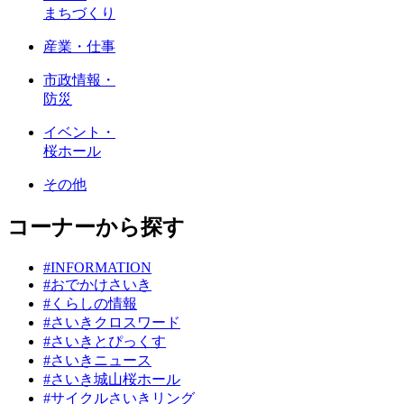
まちづくり
産業・仕事
市政情報・
防災
イベント・
桜ホール
その他
コーナーから探す
#INFORMATION
#おでかけさいき
#くらしの情報
#さいきクロスワード
#さいきとぴっくす
#さいきニュース
#さいき城山桜ホール
#サイクルさいきリング