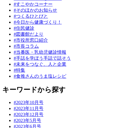
#すこやかコーナー
#そのほかのお知らせ
#つくるひとびと
#今日から健康づくり！
#住民健診
#図書館だより
#市役所窓口紹介
#市長コラム
#当番医・乳幼児健診情報
#手話を学ぼう手話で話そう
#未来をつなぐ、人と企業
#特集
#食推さんのうま塩レシピ
キーワードから探す
#2023年10月号
#2023年11月号
#2023年12月号
#2023年5月号
#2023年6月号