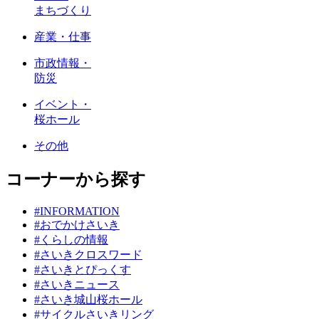
まちづくり
産業・仕事
市政情報・
防災
イベント・
桜ホール
その他
コーナーから探す
#INFORMATION
#おでかけさいき
#くらしの情報
#さいきクロスワード
#さいきとぴっくす
#さいきニュース
#さいき城山桜ホール
#サイクルさいきリング