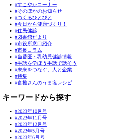
#すこやかコーナー
#そのほかのお知らせ
#つくるひとびと
#今日から健康づくり！
#住民健診
#図書館だより
#市役所窓口紹介
#市長コラム
#当番医・乳幼児健診情報
#手話を学ぼう手話で話そう
#未来をつなぐ、人と企業
#特集
#食推さんのうま塩レシピ
キーワードから探す
#2023年10月号
#2023年11月号
#2023年12月号
#2023年5月号
#2023年6月号