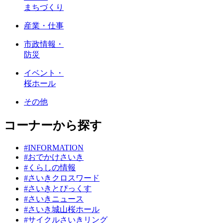
まちづくり
産業・仕事
市政情報・
防災
イベント・
桜ホール
その他
コーナーから探す
#INFORMATION
#おでかけさいき
#くらしの情報
#さいきクロスワード
#さいきとぴっくす
#さいきニュース
#さいき城山桜ホール
#サイクルさいきリング