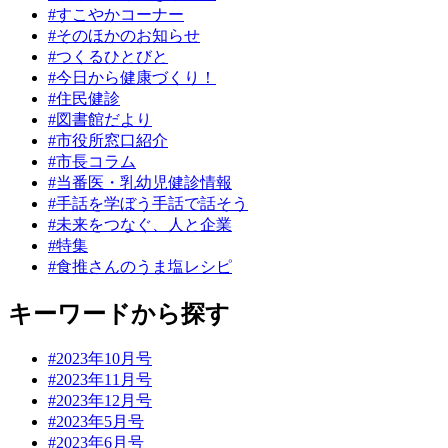
#すこやかコーナー
#そのほかのお知らせ
#つくるひとびと
#今日から健康づくり！
#住民健診
#図書館だより
#市役所窓口紹介
#市長コラム
#当番医・乳幼児健診情報
#手話を学ぼう手話で話そう
#未来をつなぐ、人と企業
#特集
#食推さんのうま塩レシピ
キーワードから探す
#2023年10月号
#2023年11月号
#2023年12月号
#2023年5月号
#2023年6月号