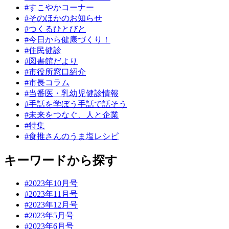
#すこやかコーナー
#そのほかのお知らせ
#つくるひとびと
#今日から健康づくり！
#住民健診
#図書館だより
#市役所窓口紹介
#市長コラム
#当番医・乳幼児健診情報
#手話を学ぼう手話で話そう
#未来をつなぐ、人と企業
#特集
#食推さんのうま塩レシピ
キーワードから探す
#2023年10月号
#2023年11月号
#2023年12月号
#2023年5月号
#2023年6月号