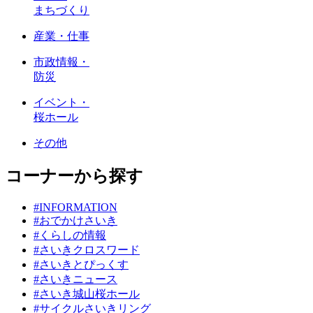
まちづくり
産業・仕事
市政情報・
防災
イベント・
桜ホール
その他
コーナーから探す
#INFORMATION
#おでかけさいき
#くらしの情報
#さいきクロスワード
#さいきとぴっくす
#さいきニュース
#さいき城山桜ホール
#サイクルさいきリング