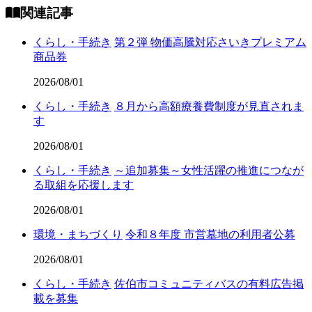
関連記事
くらし・手続き
第２弾 物価高騰対応さいきプレミアム
商品券
2026/08/01
くらし・手続き
８月から高額療養費制度が見直されま
す
2026/08/01
くらし・手続き
～追加募集～女性活躍の推進につなが
る取組を応援します
2026/08/01
環境・まちづくり
令和８年度 市営墓地の利用者公募
2026/08/01
くらし・手続き
佐伯市コミュニティバスの有料広告掲
載を募集