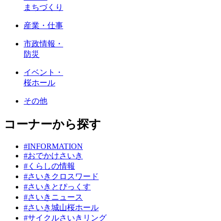
まちづくり
産業・仕事
市政情報・
防災
イベント・
桜ホール
その他
コーナーから探す
#INFORMATION
#おでかけさいき
#くらしの情報
#さいきクロスワード
#さいきとぴっくす
#さいきニュース
#さいき城山桜ホール
#サイクルさいきリング