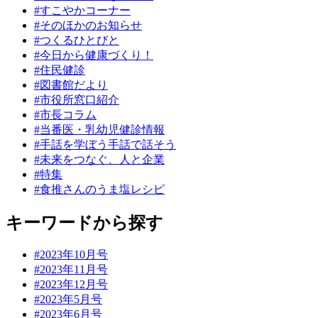
#すこやかコーナー
#そのほかのお知らせ
#つくるひとびと
#今日から健康づくり！
#住民健診
#図書館だより
#市役所窓口紹介
#市長コラム
#当番医・乳幼児健診情報
#手話を学ぼう手話で話そう
#未来をつなぐ、人と企業
#特集
#食推さんのうま塩レシピ
キーワードから探す
#2023年10月号
#2023年11月号
#2023年12月号
#2023年5月号
#2023年6月号