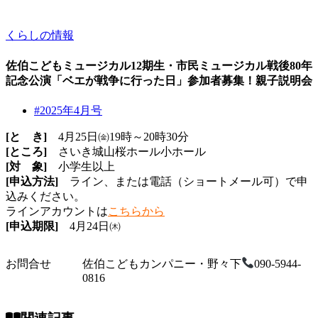
くらしの情報
佐伯こどもミュージカル12期生・市民ミュージカル戦後80年
記念公演「ベエが戦争に行った日」参加者募集！親子説明会
#2025年4月号
[と き]
4月25日㈮19時～20時30分
[ところ]
さいき城山桜ホール小ホール
[対 象]
小学生以上
[申込方法]
ライン、または電話（ショートメール可）で申
込みください。
ラインアカウントは
こちらから
[申込期限]
4月24日㈭
お問合せ
佐伯こどもカンパニー・野々下
090-5944-
0816