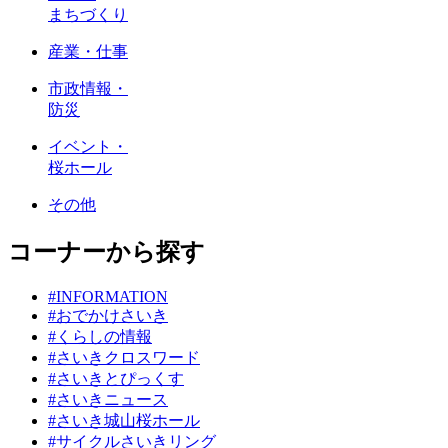
まちづくり
産業・仕事
市政情報・
防災
イベント・
桜ホール
その他
コーナーから探す
#INFORMATION
#おでかけさいき
#くらしの情報
#さいきクロスワード
#さいきとぴっくす
#さいきニュース
#さいき城山桜ホール
#サイクルさいきリング