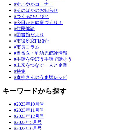
#すこやかコーナー
#そのほかのお知らせ
#つくるひとびと
#今日から健康づくり！
#住民健診
#図書館だより
#市役所窓口紹介
#市長コラム
#当番医・乳幼児健診情報
#手話を学ぼう手話で話そう
#未来をつなぐ、人と企業
#特集
#食推さんのうま塩レシピ
キーワードから探す
#2023年10月号
#2023年11月号
#2023年12月号
#2023年5月号
#2023年6月号