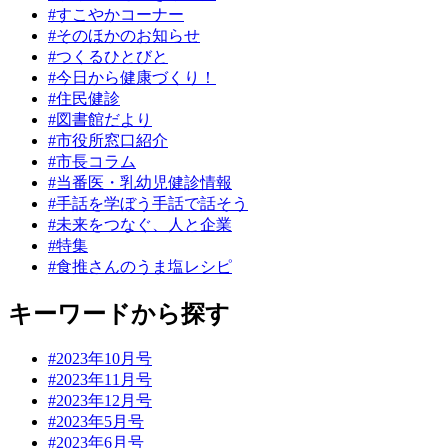
#すこやかコーナー
#そのほかのお知らせ
#つくるひとびと
#今日から健康づくり！
#住民健診
#図書館だより
#市役所窓口紹介
#市長コラム
#当番医・乳幼児健診情報
#手話を学ぼう手話で話そう
#未来をつなぐ、人と企業
#特集
#食推さんのうま塩レシピ
キーワードから探す
#2023年10月号
#2023年11月号
#2023年12月号
#2023年5月号
#2023年6月号