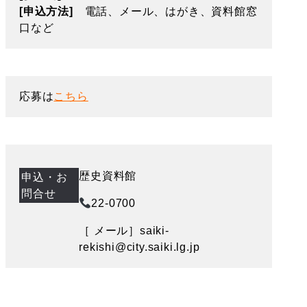
[申込方法]
電話、メール、はがき、資料館窓
口など
応募は
こちら
歴史資料館
申込・お
問合せ
22-0700
［ メール］saiki-
rekishi@city.saiki.lg.jp