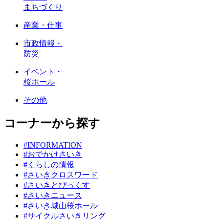
まちづくり
産業・仕事
市政情報・
防災
イベント・
桜ホール
その他
コーナーから探す
#INFORMATION
#おでかけさいき
#くらしの情報
#さいきクロスワード
#さいきとぴっくす
#さいきニュース
#さいき城山桜ホール
#サイクルさいきリング