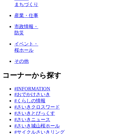
まちづくり
産業・仕事
市政情報・
防災
イベント・
桜ホール
その他
コーナーから探す
#INFORMATION
#おでかけさいき
#くらしの情報
#さいきクロスワード
#さいきとぴっくす
#さいきニュース
#さいき城山桜ホール
#サイクルさいきリング