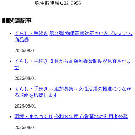
弥生振興局📞22ｰ3956
関連記事
くらし・手続き
第２弾 物価高騰対応さいきプレミアム
商品券
2026/08/01
くらし・手続き
８月から高額療養費制度が見直されま
す
2026/08/01
くらし・手続き
～追加募集～女性活躍の推進につなが
る取組を応援します
2026/08/01
環境・まちづくり
令和８年度 市営墓地の利用者公募
2026/08/01