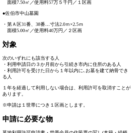
面積7.50㎡／使用料57万５千円／１区画
●佐伯市中山墓園
・第Ａ区31番、38番…寸法2.0ｍ×2.5ｍ
面積5.00㎡／使用料40万円／２区画
対象
次のいずれにも該当する人
・利用申請日の３か月前から引続き市内に住所のある人
・利用許可を受けた日から１年以内に､お墓を建て納骨でき
る人
１年を経過して利用しない場合は、利用許可を取消すことが
あります。
※申請は１世帯につき１区画とします。
申請に必要な物
墓地利用許可申請書・世帯全員の住民票の写し(本籍・続柄