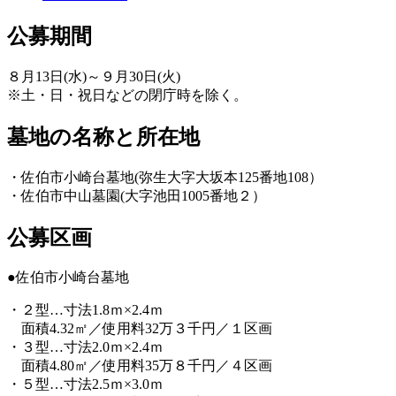
公募期間
８月13日(水)～９月30日(火)
※土・日・祝日などの閉庁時を除く。
墓地の名称と所在地
・佐伯市小崎台墓地(弥生大字大坂本125番地108）
・佐伯市中山墓園(大字池田1005番地２）
公募区画
●佐伯市小崎台墓地
・２型…寸法1.8ｍ×2.4ｍ
面積4.32㎡／使用料32万３千円／１区画
・３型…寸法2.0ｍ×2.4ｍ
面積4.80㎡／使用料35万８千円／４区画
・５型…寸法2.5ｍ×3.0ｍ