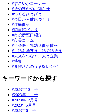
#すこやかコーナー
#そのほかのお知らせ
#つくるひとびと
#今日から健康づくり！
#住民健診
#図書館だより
#市役所窓口紹介
#市長コラム
#当番医・乳幼児健診情報
#手話を学ぼう手話で話そう
#未来をつなぐ、人と企業
#特集
#食推さんのうま塩レシピ
キーワードから探す
#2023年10月号
#2023年11月号
#2023年12月号
#2023年5月号
#2023年6月号