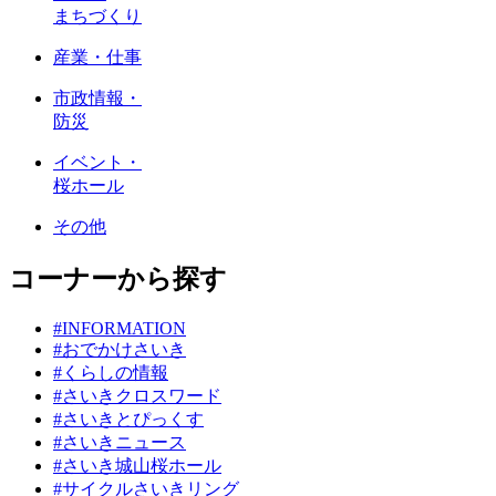
まちづくり
産業・仕事
市政情報・
防災
イベント・
桜ホール
その他
コーナーから探す
#INFORMATION
#おでかけさいき
#くらしの情報
#さいきクロスワード
#さいきとぴっくす
#さいきニュース
#さいき城山桜ホール
#サイクルさいきリング