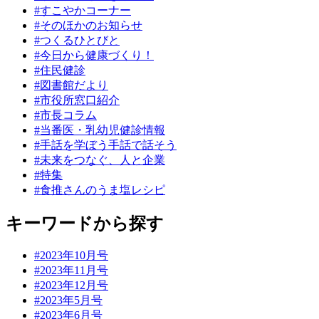
#すこやかコーナー
#そのほかのお知らせ
#つくるひとびと
#今日から健康づくり！
#住民健診
#図書館だより
#市役所窓口紹介
#市長コラム
#当番医・乳幼児健診情報
#手話を学ぼう手話で話そう
#未来をつなぐ、人と企業
#特集
#食推さんのうま塩レシピ
キーワードから探す
#2023年10月号
#2023年11月号
#2023年12月号
#2023年5月号
#2023年6月号