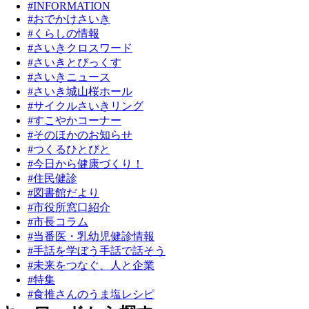
#INFORMATION
#おでかけさいき
#くらしの情報
#さいきクロスワード
#さいきとぴっくす
#さいきニュース
#さいき城山桜ホール
#サイクルさいきリング
#すこやかコーナー
#そのほかのお知らせ
#つくるひとびと
#今日から健康づくり！
#住民健診
#図書館だより
#市役所窓口紹介
#市長コラム
#当番医・乳幼児健診情報
#手話を学ぼう手話で話そう
#未来をつなぐ、人と企業
#特集
#食推さんのうま塩レシピ