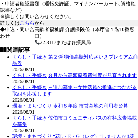
・申請者確認書類（運転免許証、マイナンバーカード､資格確
認書など）
※詳しくは問い合わせください。
詳しくは
こちら
から
◆申込・問い合
高齢者福祉課 介護保険係（本庁舎１階10番窓
わせ
口）
22-3117または各振興局
関連記事
くらし・手続き
第２弾 物価高騰対応さいきプレミアム商
品券
2026/08/01
くらし・手続き
８月から高額療養費制度が見直されます
2026/08/01
くらし・手続き
～追加募集～女性活躍の推進につながる
取組を応援します
2026/08/01
環境・まちづくり
令和８年度 市営墓地の利用者公募
2026/08/01
くらし・手続き
佐伯市コミュニティバスの有料広告掲載
を募集
2026/08/01
環境・まちづくり
“花L・E・G（レグ）”しませんか!!花