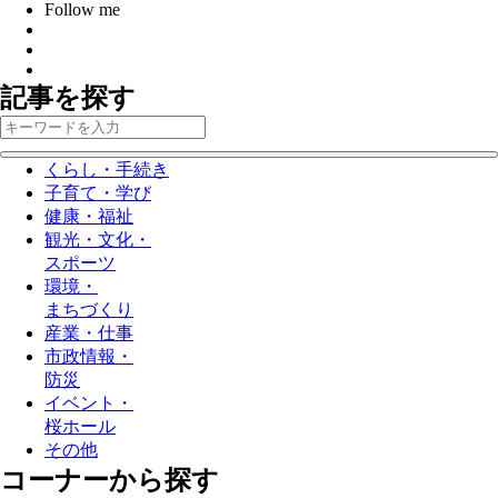
Follow me
記事を探す
くらし・手続き
子育て・学び
健康・福祉
観光・文化・
スポーツ
環境・
まちづくり
産業・仕事
市政情報・
防災
イベント・
桜ホール
その他
コーナーから探す