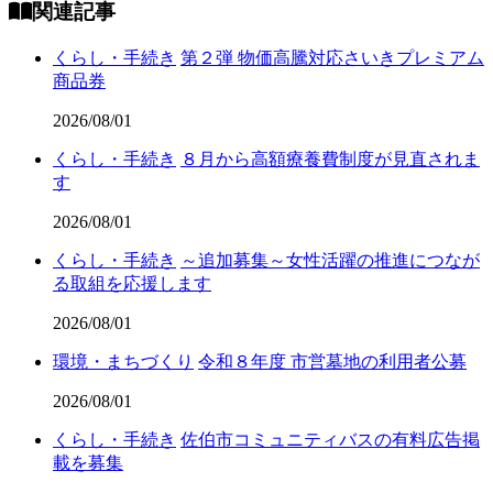
関連記事
くらし・手続き
第２弾 物価高騰対応さいきプレミアム
商品券
2026/08/01
くらし・手続き
８月から高額療養費制度が見直されま
す
2026/08/01
くらし・手続き
～追加募集～女性活躍の推進につなが
る取組を応援します
2026/08/01
環境・まちづくり
令和８年度 市営墓地の利用者公募
2026/08/01
くらし・手続き
佐伯市コミュニティバスの有料広告掲
載を募集