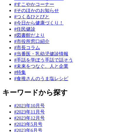
#すこやかコーナー
#そのほかのお知らせ
#つくるひとびと
#今日から健康づくり！
#住民健診
#図書館だより
#市役所窓口紹介
#市長コラム
#当番医・乳幼児健診情報
#手話を学ぼう手話で話そう
#未来をつなぐ、人と企業
#特集
#食推さんのうま塩レシピ
キーワードから探す
#2023年10月号
#2023年11月号
#2023年12月号
#2023年5月号
#2023年6月号