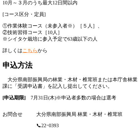
10月～３月のうち最大12日間以内
[コース区分・定員]
①作業体験コース（未参入者※）［５人］、
②技術習得コース［10人］
※シイタケ栽培に参入予定で63歳以下の人
詳しくは
こちら
から
申込方法
大分県南部振興局の林業・木材・椎茸班または本庁舎林業
課に「受講申込書」を記入し提出してください。
[申込期限]
7月31日(木)※申込者多数の場合は選考
お問合せ
大分県南部振興局 林業・木材・椎茸班
📞22ｰ0393