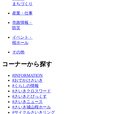
まちづくり
産業・仕事
市政情報・
防災
イベント・
桜ホール
その他
コーナーから探す
#INFORMATION
#おでかけさいき
#くらしの情報
#さいきクロスワード
#さいきとぴっくす
#さいきニュース
#さいき城山桜ホール
#サイクルさいきリング