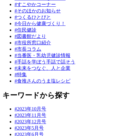
#すこやかコーナー
#そのほかのお知らせ
#つくるひとびと
#今日から健康づくり！
#住民健診
#図書館だより
#市役所窓口紹介
#市長コラム
#当番医・乳幼児健診情報
#手話を学ぼう手話で話そう
#未来をつなぐ、人と企業
#特集
#食推さんのうま塩レシピ
キーワードから探す
#2023年10月号
#2023年11月号
#2023年12月号
#2023年5月号
#2023年6月号