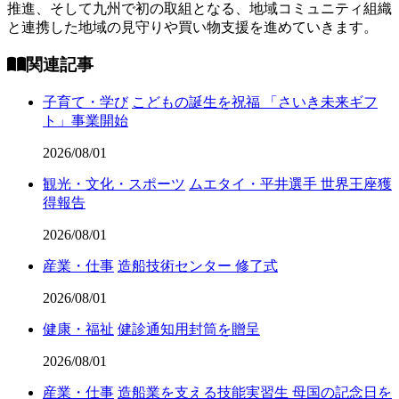
推進、そして九州で初の取組となる、地域コミュニティ組織
と連携した地域の見守りや買い物支援を進めていきます。
関連記事
子育て・学び
こどもの誕生を祝福 「さいき未来ギフ
ト」事業開始
2026/08/01
観光・文化・スポーツ
ムエタイ・平井選手 世界王座獲
得報告
2026/08/01
産業・仕事
造船技術センター 修了式
2026/08/01
健康・福祉
健診通知用封筒を贈呈
2026/08/01
産業・仕事
造船業を支える技能実習生 母国の記念日を