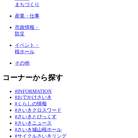
まちづくり
産業・仕事
市政情報・
防災
イベント・
桜ホール
その他
コーナーから探す
#INFORMATION
#おでかけさいき
#くらしの情報
#さいきクロスワード
#さいきとぴっくす
#さいきニュース
#さいき城山桜ホール
#サイクルさいきリング