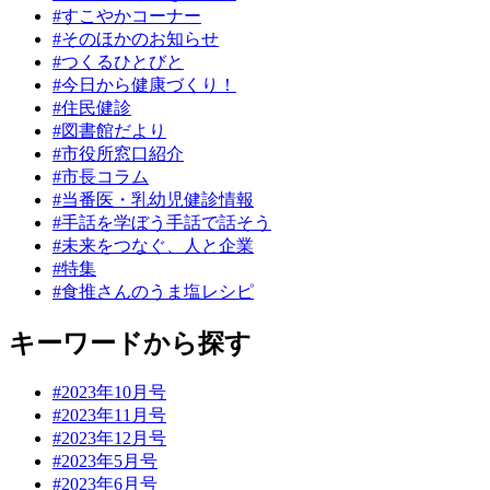
#すこやかコーナー
#そのほかのお知らせ
#つくるひとびと
#今日から健康づくり！
#住民健診
#図書館だより
#市役所窓口紹介
#市長コラム
#当番医・乳幼児健診情報
#手話を学ぼう手話で話そう
#未来をつなぐ、人と企業
#特集
#食推さんのうま塩レシピ
キーワードから探す
#2023年10月号
#2023年11月号
#2023年12月号
#2023年5月号
#2023年6月号