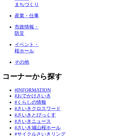
まちづくり
産業・仕事
市政情報・
防災
イベント・
桜ホール
その他
コーナーから探す
#INFORMATION
#おでかけさいき
#くらしの情報
#さいきクロスワード
#さいきとぴっくす
#さいきニュース
#さいき城山桜ホール
#サイクルさいきリング