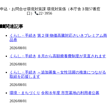
申込・お問合せ
環境対策課 環境対策係（本庁舎３階57番窓
口）
22ｰ3956
関連記事
くらし・手続き
第２弾 物価高騰対応さいきプレミアム商
品券
2026/08/01
くらし・手続き
８月から高額療養費制度が見直されます
2026/08/01
くらし・手続き
～追加募集～女性活躍の推進につながる
取組を応援します
2026/08/01
環境・まちづくり
令和８年度 市営墓地の利用者公募
2026/08/01