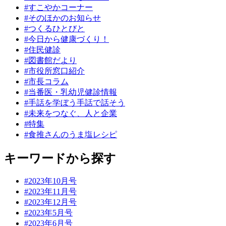
#すこやかコーナー
#そのほかのお知らせ
#つくるひとびと
#今日から健康づくり！
#住民健診
#図書館だより
#市役所窓口紹介
#市長コラム
#当番医・乳幼児健診情報
#手話を学ぼう手話で話そう
#未来をつなぐ、人と企業
#特集
#食推さんのうま塩レシピ
キーワードから探す
#2023年10月号
#2023年11月号
#2023年12月号
#2023年5月号
#2023年6月号