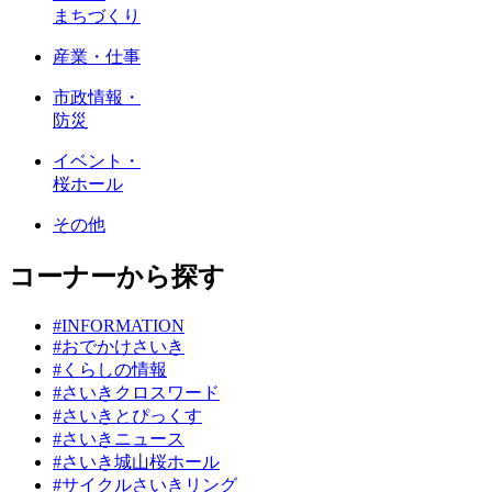
まちづくり
産業・仕事
市政情報・
防災
イベント・
桜ホール
その他
コーナーから探す
#INFORMATION
#おでかけさいき
#くらしの情報
#さいきクロスワード
#さいきとぴっくす
#さいきニュース
#さいき城山桜ホール
#サイクルさいきリング