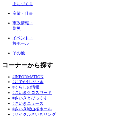
まちづくり
産業・仕事
市政情報・
防災
イベント・
桜ホール
その他
コーナーから探す
#INFORMATION
#おでかけさいき
#くらしの情報
#さいきクロスワード
#さいきとぴっくす
#さいきニュース
#さいき城山桜ホール
#サイクルさいきリング