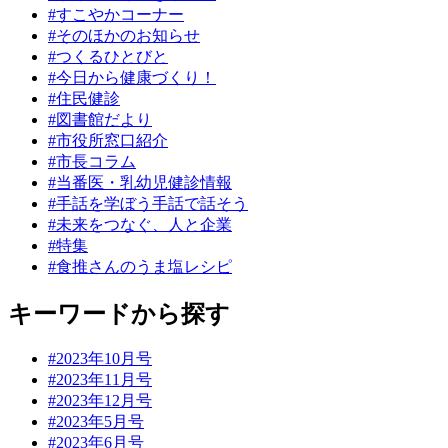
#すこやかコーナー
#そのほかのお知らせ
#つくるひとびと
#今日から健康づくり！
#住民健診
#図書館だより
#市役所窓口紹介
#市長コラム
#当番医・乳幼児健診情報
#手話を学ぼう手話で話そう
#未来をつなぐ、人と企業
#特集
#食推さんのうま塩レシピ
キーワードから探す
#2023年10月号
#2023年11月号
#2023年12月号
#2023年5月号
#2023年6月号