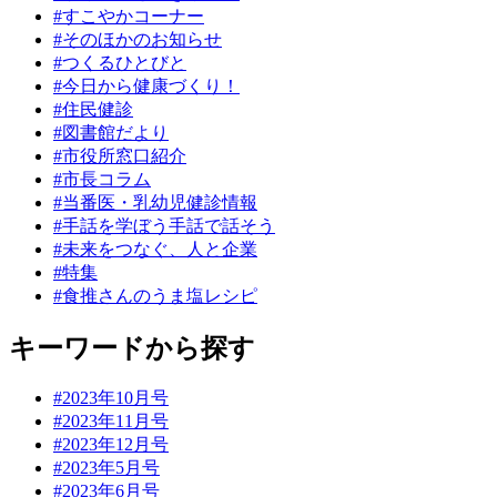
#すこやかコーナー
#そのほかのお知らせ
#つくるひとびと
#今日から健康づくり！
#住民健診
#図書館だより
#市役所窓口紹介
#市長コラム
#当番医・乳幼児健診情報
#手話を学ぼう手話で話そう
#未来をつなぐ、人と企業
#特集
#食推さんのうま塩レシピ
キーワードから探す
#2023年10月号
#2023年11月号
#2023年12月号
#2023年5月号
#2023年6月号