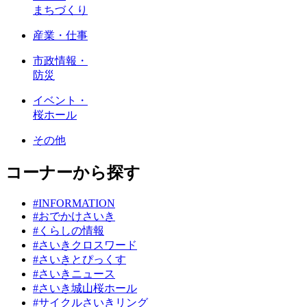
まちづくり
産業・仕事
市政情報・
防災
イベント・
桜ホール
その他
コーナーから探す
#INFORMATION
#おでかけさいき
#くらしの情報
#さいきクロスワード
#さいきとぴっくす
#さいきニュース
#さいき城山桜ホール
#サイクルさいきリング