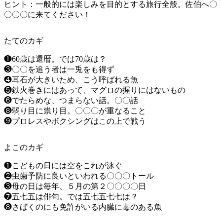
ヒント：一般的には楽しみを目的とする旅行全般。佐伯へ〇
〇〇〇に来てください！
たてのカギ
❶60歳は還暦。では70歳は？
❸〇〇を追う者は一兎をも得ず
❹耳石が大きいため、こう呼ばれる魚
❺鉄火巻きにはあって、マグロの握りにはないもの
❻でたらめな、つまらない話。〇〇話
❽弱り目に祟り目。〇〇〇が重なること
❾プロレスやボクシングはこの上で戦う
よこのカギ
❶こどもの日には空をこれが泳ぐ
❷虫歯予防に良いといわれる〇〇〇トール
❸母の日は毎年、５月の第２〇〇〇〇日
❼五七五は俳句。では五七五七七は？
❽さばくのにも免許がいる内臓に毒のある魚