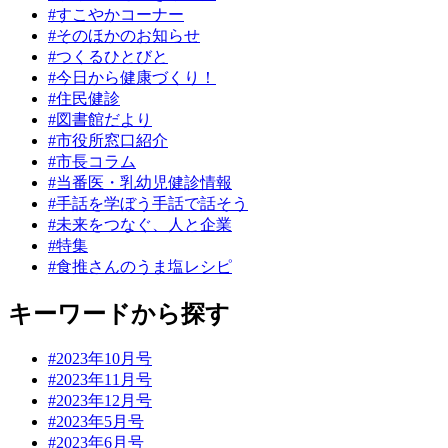
#すこやかコーナー
#そのほかのお知らせ
#つくるひとびと
#今日から健康づくり！
#住民健診
#図書館だより
#市役所窓口紹介
#市長コラム
#当番医・乳幼児健診情報
#手話を学ぼう手話で話そう
#未来をつなぐ、人と企業
#特集
#食推さんのうま塩レシピ
キーワードから探す
#2023年10月号
#2023年11月号
#2023年12月号
#2023年5月号
#2023年6月号