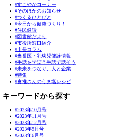
#すこやかコーナー
#そのほかのお知らせ
#つくるひとびと
#今日から健康づくり！
#住民健診
#図書館だより
#市役所窓口紹介
#市長コラム
#当番医・乳幼児健診情報
#手話を学ぼう手話で話そう
#未来をつなぐ、人と企業
#特集
#食推さんのうま塩レシピ
キーワードから探す
#2023年10月号
#2023年11月号
#2023年12月号
#2023年5月号
#2023年6月号