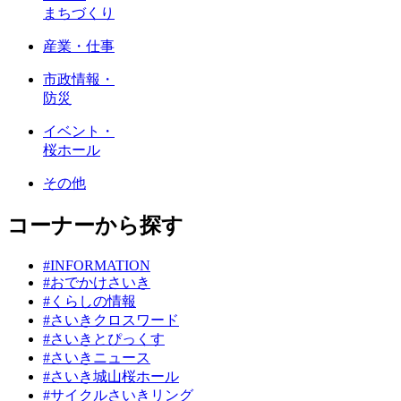
まちづくり
産業・仕事
市政情報・
防災
イベント・
桜ホール
その他
コーナーから探す
#INFORMATION
#おでかけさいき
#くらしの情報
#さいきクロスワード
#さいきとぴっくす
#さいきニュース
#さいき城山桜ホール
#サイクルさいきリング