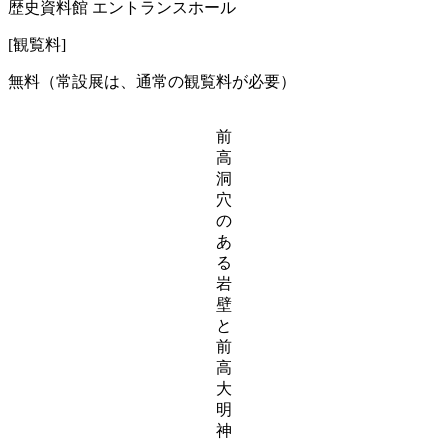
歴史資料館 エントランスホール
[観覧料]
無料（常設展は、通常の観覧料が必要）
前
高
洞
穴
の
あ
る
岩
壁
と
前
高
大
明
神