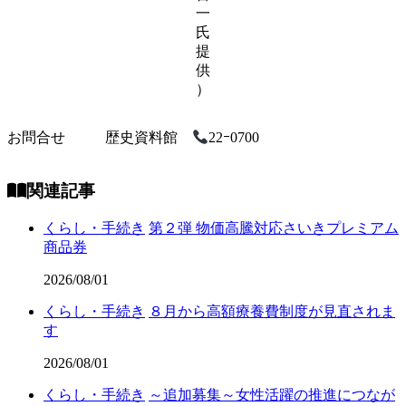
一
氏
提
供
）
お問合せ
歴史資料館
22ｰ0700
関連記事
くらし・手続き
第２弾 物価高騰対応さいきプレミアム
商品券
2026/08/01
くらし・手続き
８月から高額療養費制度が見直されま
す
2026/08/01
くらし・手続き
～追加募集～女性活躍の推進につなが