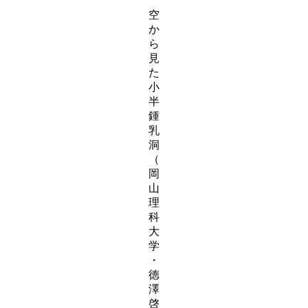
空
か
ら
見
た
小
半
鍾
乳
洞
（
岡
山
理
科
大
学
・
徳
澤
啓