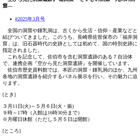
窟―
#2025年3月号
全国の洞窟や鍾乳洞は、古くから生活・信仰・産業などと
結びついてきました。このうち、長崎県佐世保市の「福井洞
窟」は、旧石器時代の史跡としては初めて、国の特別史跡に
指定されました。
これを記念して、佐伯市を含む洞窟遺跡のある７自治体
で、連携企画『空から見た洞窟遺跡』を開催しています。
佐伯市歴史資料館では、本匠の洞窟・鍾乳洞のほか、九州
各地の洞窟遺跡を紹介するパネル展示を行い、その魅力に迫
ります。
[とき]
３月11日(火)～５月６日(火・振)
９時～17時（入館は16時30分まで）
※月曜日休館（ただし５月５日は開館）
[ところ]