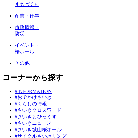
まちづくり
産業・仕事
市政情報・
防災
イベント・
桜ホール
その他
コーナーから探す
#INFORMATION
#おでかけさいき
#くらしの情報
#さいきクロスワード
#さいきとぴっくす
#さいきニュース
#さいき城山桜ホール
#サイクルさいきリング