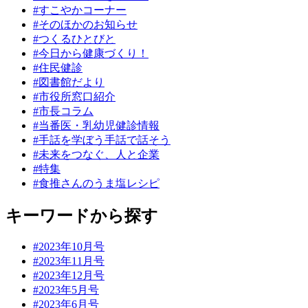
#すこやかコーナー
#そのほかのお知らせ
#つくるひとびと
#今日から健康づくり！
#住民健診
#図書館だより
#市役所窓口紹介
#市長コラム
#当番医・乳幼児健診情報
#手話を学ぼう手話で話そう
#未来をつなぐ、人と企業
#特集
#食推さんのうま塩レシピ
キーワードから探す
#2023年10月号
#2023年11月号
#2023年12月号
#2023年5月号
#2023年6月号