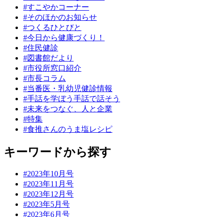
#すこやかコーナー
#そのほかのお知らせ
#つくるひとびと
#今日から健康づくり！
#住民健診
#図書館だより
#市役所窓口紹介
#市長コラム
#当番医・乳幼児健診情報
#手話を学ぼう手話で話そう
#未来をつなぐ、人と企業
#特集
#食推さんのうま塩レシピ
キーワードから探す
#2023年10月号
#2023年11月号
#2023年12月号
#2023年5月号
#2023年6月号