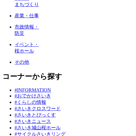
まちづくり
産業・仕事
市政情報・
防災
イベント・
桜ホール
その他
コーナーから探す
#INFORMATION
#おでかけさいき
#くらしの情報
#さいきクロスワード
#さいきとぴっくす
#さいきニュース
#さいき城山桜ホール
#サイクルさいきリング