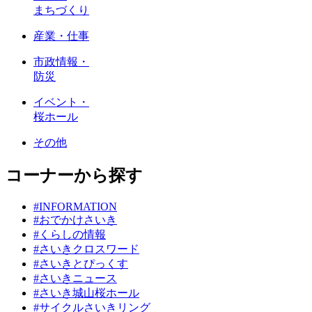
まちづくり
産業・仕事
市政情報・
防災
イベント・
桜ホール
その他
コーナーから探す
#INFORMATION
#おでかけさいき
#くらしの情報
#さいきクロスワード
#さいきとぴっくす
#さいきニュース
#さいき城山桜ホール
#サイクルさいきリング