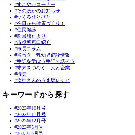
#すこやかコーナー
#そのほかのお知らせ
#つくるひとびと
#今日から健康づくり！
#住民健診
#図書館だより
#市役所窓口紹介
#市長コラム
#当番医・乳幼児健診情報
#手話を学ぼう手話で話そう
#未来をつなぐ、人と企業
#特集
#食推さんのうま塩レシピ
キーワードから探す
#2023年10月号
#2023年11月号
#2023年12月号
#2023年5月号
#2023年6月号