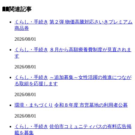
関連記事
くらし・手続き
第２弾 物価高騰対応さいきプレミアム
商品券
2026/08/01
くらし・手続き
８月から高額療養費制度が見直されま
す
2026/08/01
くらし・手続き
～追加募集～女性活躍の推進につなが
る取組を応援します
2026/08/01
環境・まちづくり
令和８年度 市営墓地の利用者公募
2026/08/01
くらし・手続き
佐伯市コミュニティバスの有料広告掲
載を募集