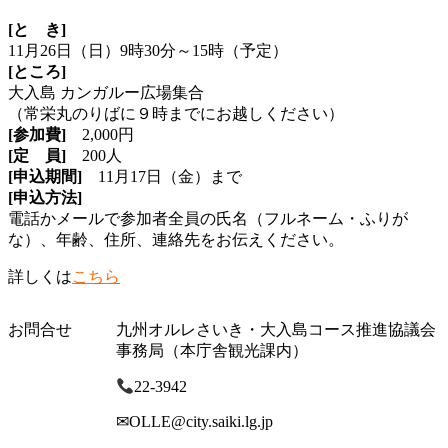
[と き]
11月26日（日）9時30分～15時（予定）
[ところ]
大入島 カンガルー広場集合
（常栄丸のりばに９時までにお越しください）
[参加費]
2,000円
[定 員]
200人
[申込期間]
11月17日（金）まで
[申込方法]
電話かメールで参加者全員の氏名（フルネーム・ふりが
な）、年齢、住所、連絡先をお伝えください。
詳しくは
こちら
お問合せ
九州オルレさいき・大入島コース推進協議会
事務局（本庁舎観光課内）
22-3942
✉OLLE@city.saiki.lg.jp