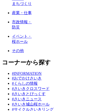
まちづくり
産業・仕事
市政情報・
防災
イベント・
桜ホール
その他
コーナーから探す
#INFORMATION
#おでかけさいき
#くらしの情報
#さいきクロスワード
#さいきとぴっくす
#さいきニュース
#さいき城山桜ホール
#サイクルさいきリング