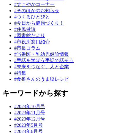
#すこやかコーナー
#そのほかのお知らせ
#つくるひとびと
#今日から健康づくり！
#住民健診
#図書館だより
#市役所窓口紹介
#市長コラム
#当番医・乳幼児健診情報
#手話を学ぼう手話で話そう
#未来をつなぐ、人と企業
#特集
#食推さんのうま塩レシピ
キーワードから探す
#2023年10月号
#2023年11月号
#2023年12月号
#2023年5月号
#2023年6月号