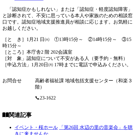
「認知症かもしれない」または「認知症・軽度認知障害」
と診断されて、不安に思っている本人や家族のための相談窓
口です。認知症地域支援推進員が相談に応じます。お気軽に
お越しください。
［と き］1月21 日㈫ ①13時15分～ ②14時15分～ ③15
時15分～
［ところ］本庁舎2 階 202会議室
［対 象」認知症について不安がある人（要予約・無料）
［申込方法」1月20日㈪ 17時までに電話で申込みください。
お問合せ
高齢者福祉課 地域包括支援センター（和楽３
階）
📞23-1622
関連記事
イベント・桜ホール
「第26回 水辺の里の音楽会」を聴
きに来ませんか