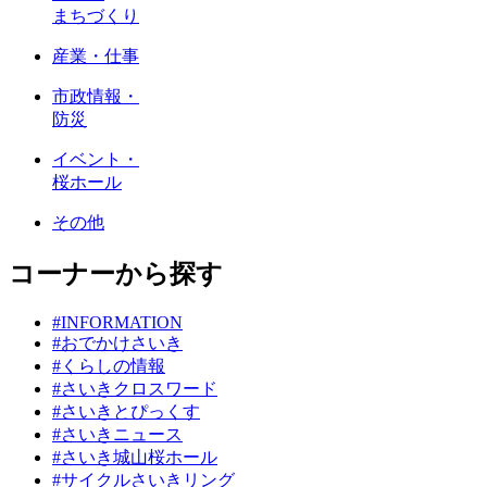
まちづくり
産業・仕事
市政情報・
防災
イベント・
桜ホール
その他
コーナーから探す
#INFORMATION
#おでかけさいき
#くらしの情報
#さいきクロスワード
#さいきとぴっくす
#さいきニュース
#さいき城山桜ホール
#サイクルさいきリング