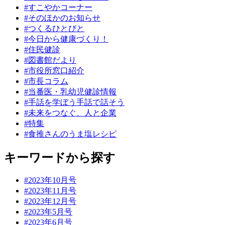
#すこやかコーナー
#そのほかのお知らせ
#つくるひとびと
#今日から健康づくり！
#住民健診
#図書館だより
#市役所窓口紹介
#市長コラム
#当番医・乳幼児健診情報
#手話を学ぼう手話で話そう
#未来をつなぐ、人と企業
#特集
#食推さんのうま塩レシピ
キーワードから探す
#2023年10月号
#2023年11月号
#2023年12月号
#2023年5月号
#2023年6月号