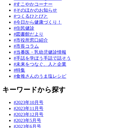
#すこやかコーナー
#そのほかのお知らせ
#つくるひとびと
#今日から健康づくり！
#住民健診
#図書館だより
#市役所窓口紹介
#市長コラム
#当番医・乳幼児健診情報
#手話を学ぼう手話で話そう
#未来をつなぐ、人と企業
#特集
#食推さんのうま塩レシピ
キーワードから探す
#2023年10月号
#2023年11月号
#2023年12月号
#2023年5月号
#2023年6月号