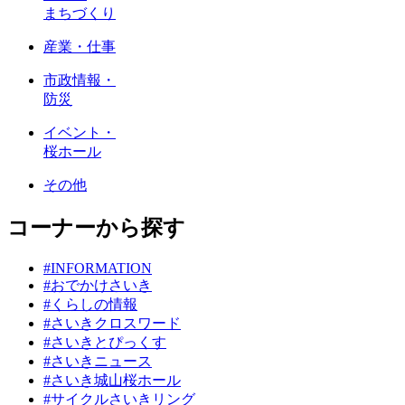
まちづくり
産業・仕事
市政情報・
防災
イベント・
桜ホール
その他
コーナーから探す
#INFORMATION
#おでかけさいき
#くらしの情報
#さいきクロスワード
#さいきとぴっくす
#さいきニュース
#さいき城山桜ホール
#サイクルさいきリング