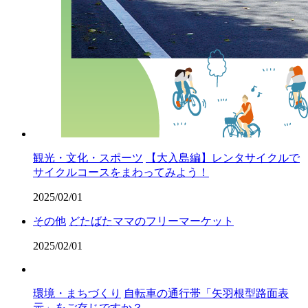
観光・文化・スポーツ
【大入島編】レンタサイクルで
サイクルコースをまわってみよう！
2025/02/01
その他
どたばたママのフリーマーケット
2025/02/01
環境・まちづくり
自転車の通行帯「矢羽根型路面表
示」をご存じですか？