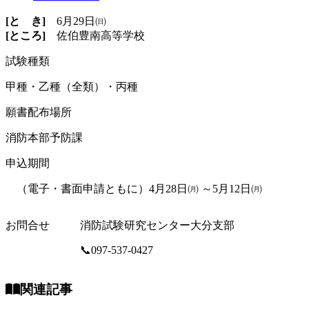
[と き]
6月29日㈰
[ところ]
佐伯豊南高等学校
試験種類
甲種・乙種（全類）・丙種
願書配布場所
消防本部予防課
申込期間
（電子・書面申請ともに）4月28日㈪ ～5月12日㈪
お問合せ
消防試験研究センター大分支部
📞097-537-0427
関連記事