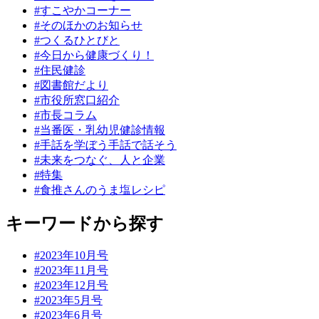
#すこやかコーナー
#そのほかのお知らせ
#つくるひとびと
#今日から健康づくり！
#住民健診
#図書館だより
#市役所窓口紹介
#市長コラム
#当番医・乳幼児健診情報
#手話を学ぼう手話で話そう
#未来をつなぐ、人と企業
#特集
#食推さんのうま塩レシピ
キーワードから探す
#2023年10月号
#2023年11月号
#2023年12月号
#2023年5月号
#2023年6月号