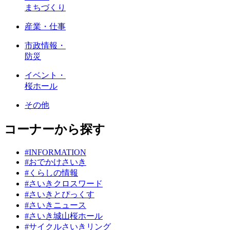
まちづくり
産業・仕事
市政情報・
防災
イベント・
桜ホール
その他
コーナーから探す
#INFORMATION
#おでかけさいき
#くらしの情報
#さいきクロスワード
#さいきとぴっくす
#さいきニュース
#さいき城山桜ホール
#サイクルさいきリング