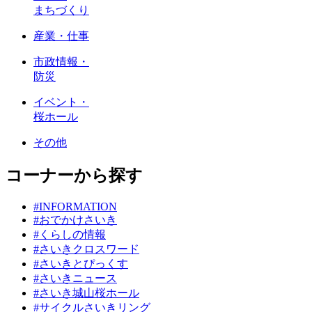
まちづくり
産業・仕事
市政情報・
防災
イベント・
桜ホール
その他
コーナーから探す
#INFORMATION
#おでかけさいき
#くらしの情報
#さいきクロスワード
#さいきとぴっくす
#さいきニュース
#さいき城山桜ホール
#サイクルさいきリング