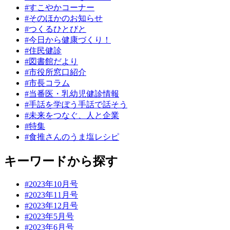
#すこやかコーナー
#そのほかのお知らせ
#つくるひとびと
#今日から健康づくり！
#住民健診
#図書館だより
#市役所窓口紹介
#市長コラム
#当番医・乳幼児健診情報
#手話を学ぼう手話で話そう
#未来をつなぐ、人と企業
#特集
#食推さんのうま塩レシピ
キーワードから探す
#2023年10月号
#2023年11月号
#2023年12月号
#2023年5月号
#2023年6月号