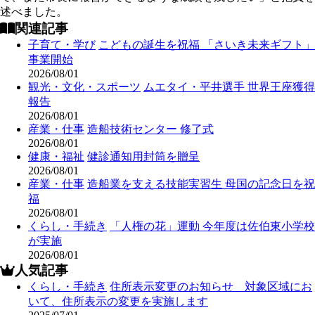
述べました。
関連記事
子育て・学び
こどもの誕生を祝福 「さいき未来ギフト」
事業開始
2026/08/01
観光・文化・スポーツ
ムエタイ・平井選手 世界王座獲得
報告
2026/08/01
産業・仕事
造船技術センター 修了式
2026/08/01
健康・福祉
健診通知用封筒を贈呈
2026/08/01
産業・仕事
造船業を支える技能実習生 母国の記念日を祝
福
2026/08/01
くらし・手続き
「人権の花」運動 今年度は佐伯東小学校
が実施
2026/08/01
人気記事
くらし・手続き
住所表示変更のお知らせ 対象区域にお
いて、住所表示の変更を実施します