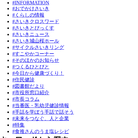
#INFORMATION
#おでかけさいき
#くらしの情報
#さいきクロスワード
#さいきとぴっくす
#さいきニュース
#さいき城山桜ホール
#サイクルさいきリング
#すこやかコーナー
#そのほかのお知らせ
#つくるひとびと
#今日から健康づくり！
#住民健診
#図書館だより
#市役所窓口紹介
#市長コラム
#当番医・乳幼児健診情報
#手話を学ぼう手話で話そう
#未来をつなぐ、人と企業
#特集
#食推さんのうま塩レシピ